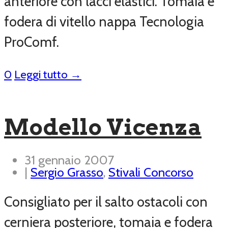
anteriore con lacci elastici. Tomaia e
fodera di vitello nappa Tecnologia
ProComf.
0
Leggi tutto →
Modello Vicenza
31 gennaio 2007
|
Sergio Grasso
,
Stivali Concorso
Consigliato per il salto ostacoli con
cerniera posteriore, tomaia e fodera