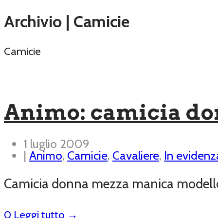
Archivio | Camicie
Camicie
Animo: camicia d
1 luglio 2009
|
Animo
,
Camicie
,
Cavaliere
,
In evidenz
Camicia donna mezza manica modello
0
Leggi tutto →