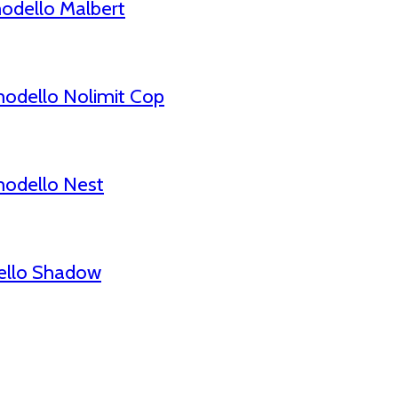
odello Malbert
odello Nolimit Cop
modello Nest
ello Shadow