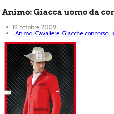
Animo: Giacca uomo da co
19 ottobre 2009
|
Animo
,
Cavaliere
,
Giacche concorso
,
I