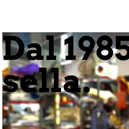
Dal 198
sella.