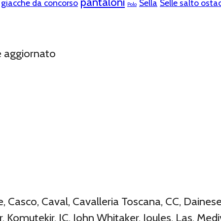
pantaloni
giacche da concorso
Sella
Selle salto ostac
Polo
e aggiornato
Casco, Caval, Cavalleria Toscana, CC, Dainese, 
, Komutekir, JC, John Whitaker, Joules, Las, Mediv